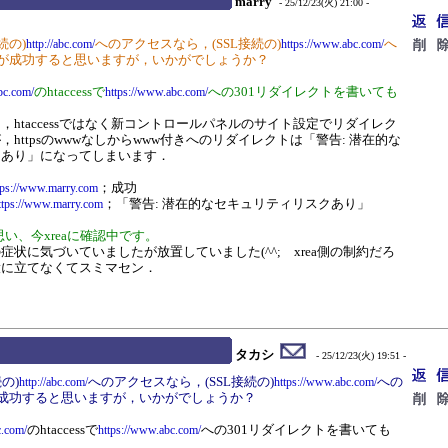
marry
- 25/12/23(火) 21:00 -
続の)
へのアクセスなら，(SSL接続の)
へ
http://abc.com/
https://www.abc.com/
トが成功すると思いますが，いかがでしょうか？
のhtaccessで
への301リダイレクトを書いても
abc.com/
https://www.abc.com/
htaccessではなく新コントロールパネルのサイト設定でリダイレク
httpsのwwwなしからwww付きへのリダイレクトは「警告: 潜在的な
クあり」になってしまいます．
；成功
tps://www.marry.com
；「警告: 潜在的なセキュリティリスクあり」
ttps://www.marry.com
思い、今xreaに確認中です。
状に気づいていましたが放置していました(^^; xrea側の制約だろ
役に立てなくてスミマセン．
タカシ
- 25/12/23(火) 19:51 -
の)
へのアクセスなら，(SSL接続の)
への
http://abc.com/
https://www.abc.com/
が成功すると思いますが，いかがでしょうか？
のhtaccessで
への301リダイレクトを書いても
c.com/
https://www.abc.com/