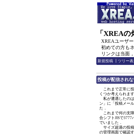
「XREA
XREAユーザー，C
初めての方もネチ
リンクは当面，http:
新規投稿
┃
ツリー表
投稿が配信されな
これまで正常に投
くつか考えられま
私が遭遇したのは本
ン」に「投稿メール
た．
これまで何の支障
合シフトJISで3
でいました．
サイズ超過の投稿を
の管理画面で確認