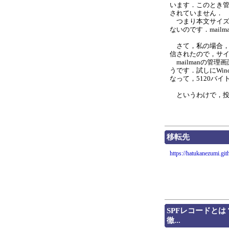
います．このとき
されていません．
つまり本文サイズ
ないのです．mailm
さて，私の場合，本
信されたので，サ
mailmanの管
うです．試しにWin
なって，5120バ
というわけで，投
移転先
https://hatukanezumi.git
SPFレコードと
徹...