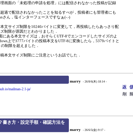
管理画面の「未処理の申請を処理」には配信されなかった投稿が記録
超過で配信されなかったことを知るすべが，投稿者にも管理者にも
anさん，塩インターフェースですなぁ(-.-)
文サイズ制限を10240バイトに変更して，再投稿したらあっさり配
イズ制限が原因だとわかりました．
理画面にある本文サイズは，おそらくUTF-8でエンコードしたサイズのよ
dows上で3777バイトの投稿本文をUTF-8に変換したら，5379バイトと
イトの制限を超えました．
稿本文サイズ制限にご注意というお話でした．
marry
- 26/8/6(木) 18:14 -
hub.io/mailman-2.1-ja/
は？書き方・設定手順・確認方法を
marry
- 26/6/5(金) 9:17 -