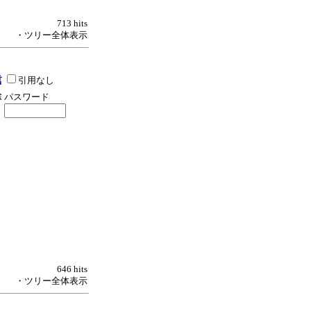
713 hits
・ツリー全体表示
引用なし
パスワード
646 hits
・ツリー全体表示