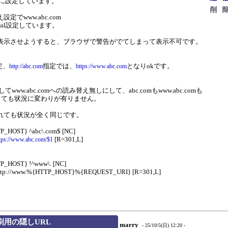
様に設定しています。
設定でwww.abc.com
無料ssl設定しています。
表示させようすると、ブラウザで警告がでてしまって表示不可です。
定、
指定では、
となりokです。
http://abc.com
https://www.abc.com
www.abc.comへの読み替え無しにして、abc.comもwww.abc.comも
定しても状況に変わりが有りません。
こへ入れても状況が全く同じです。
P_HOST} ^abc\.com$ [NC]
[R=301,L]
tps://www.abc.com/$1
P_HOST} !^www\. [NC]
$ http://www.%{HTTP_HOST}%{REQUEST_URI} [R=301,L]
印刷用の隠しURL
marry
- 25/10/5(日) 12:20 -