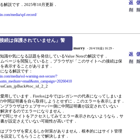
nによる解説です．2025年10月更新．
in.com/media/spf-record/
接続は保護されていません」警
marry
- 26/4/10(金) 16:29 -
識や気になる話題を発信しているValue Noteの解説です．
ムページを閲覧していると，ブラウザが「このサイトへの接続は保
」を表示することがあります．
になる解説です：
in.com/media/ssl-warning-not-secure/?
r&utm_medium=email&utm_campaign=20260410
essCam_jpBack#toc_id_2_2
xを愛用しています．Firefoxは今ではレガシーの代表になってしまいま
はSSLの中間証明書を自ら取得しようとせずに，このエラーを表示します．
ダンブラウザはウェブサーバー側に中間証明書が設定されていない
て解決するのでエラーになりません．
ウザで同じサイトをアクセスしてみてエラー表示されないようなら，サ
明書が設定さえていない可能性が高いです．
はブラウザを変えるしか対策がありません．根本的にはサイト管理
書を設定してもらうことで解決します．