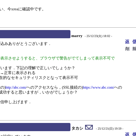
思い、今xreaに確認中です。
marry
- 25/12/23(火) 18:02 -
込みありがとうございます．
で表示させようすると、ブラウザで警告がでてしまって表示不可で
います．下記の理解で正しいでしょうか？
→正常に表示される
的なセキュリティリスクとなって表示不可
の)
へのアクセスなら，(SSL接続の)
への
http://abc.com/
https://www.abc.com/
が成功すると思いますが，いかがでしょうか？
返信申し上げます．
タカシ
- 25/12/21(日) 19:59 -