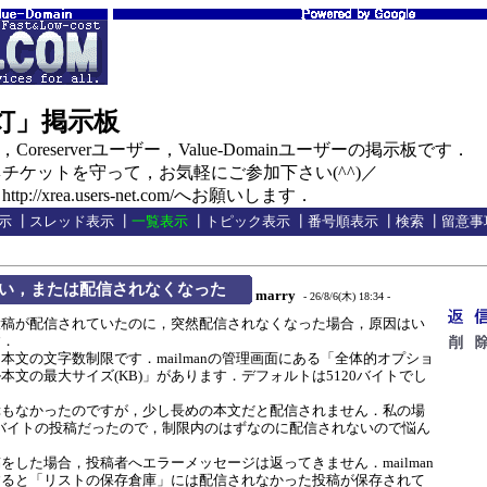
の灯」掲示板
oreserverユーザー，Value-Domainユーザーの掲示板です．
ケットを守って，お気軽にご参加下さい(^^)／
//xrea.users-net.com/へお願いします．
示
┃
スレッド表示
┃
一覧表示
┃
トピック表示
┃
番号順表示
┃
検索
┃
留意事
い，または配信されなくなった
marry
- 26/8/6(木) 18:34 -
稿が配信されていたのに，突然配信されなくなった場合，原因はい
す．
文の文字数制限です．mailmanの管理画面にある「全体的オプショ
本文の最大サイズ(KB)」があります．デフォルトは5120バイトでし
もなかったのですが，少し長めの本文だと配信されません．私の場
777バイトの投稿だったので，制限内のはずなのに配信されないので悩ん
した場合，投稿者へエラーメッセージは返ってきません．mailman
すると「リストの保存倉庫」には配信されなかった投稿が保存されて