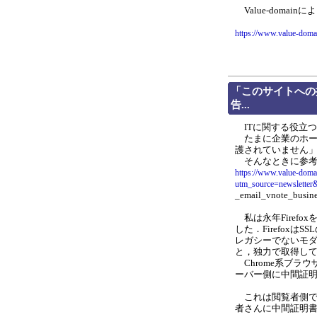
Value-domai
https://www.value-doma
「このサイトへの
告...
ITに関する役立つ知
たまに企業のホー
護されていません
そんなときに参考
https://www.value-doma
utm_source=newslette
_email_vnote_busin
私は永年Firefo
した．Firefox
レガシーでないモ
と，独力で取得し
Chrome系ブラ
ーバー側に中間証
これは閲覧者側で
者さんに中間証明