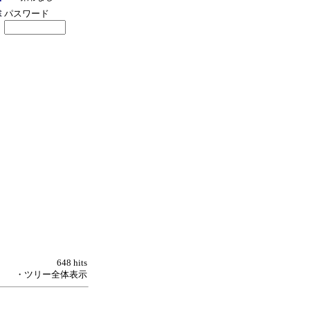
パスワード
648 hits
・ツリー全体表示