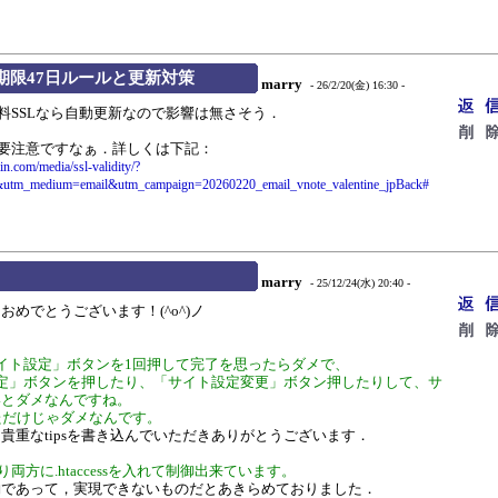
期限47日ルールと更新対策
marry
- 26/2/20(金) 16:30 -
nの無料SSLなら自動更新なので影響は無さそう．
要注意ですなぁ．詳しくは下記：
n.com/media/ssl-validity/?
r&utm_medium=email&utm_campaign=20260220_email_vnote_valentine_jpBack#
marry
- 25/12/24(水) 20:40 -
めでとうございます！(^o^)ノ
イト設定」ボタンを1回押して完了を思ったらダメで、
定」ボタンを押したり、「サイト設定変更」ボタン押したりして、サ
いとダメなんですね。
ただけじゃダメなんです。
重なtipsを書き込んでいただきありがとうございます．
り両方に.htaccessを入れて制御出来ています。
であって，実現できないものだとあきらめておりました．