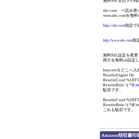
無料SSLを以下の
abc.com ⇒読み替え
www.abc.comを
指定で
https://abc.com
指
http://www.abc.com
無料SSL設定を変更して
両方を無料ssl設
htaccessをど
RewriteEngine On
RewriteCond %{HTT
RewriteRule ^(.*)$
ht
駄目です。
RewriteCond %{HTT
RewriteRule ^(.*)
これも駄目です。
Amazon領収書