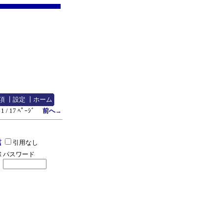
項
┃
設定
┃
ホーム
1 / 17 ﾍﾟｰｼﾞ
前へ→
引用なし
パスワード