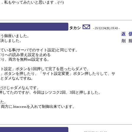
私もやってみたいと思います．(^^)
タカシ
- 25/12/24(水) 19:43 -
難う御座いました。
解決しました。
ている事(サーバでのサイト設定)と同じです。
w有りへの読み替え設定を止める
有り、両方を無料ssl設定する。
ト設定」ボタンを1回押して完了を思ったらダメで、
定」ボタンを押したり、「サイト設定変更」ボタン押したりして、サ
いとダメなんですね。
だけじゃダメなんです。
押してたのですが、今回はシツコク2回、3回と押しました。
した。
両方に.htaccessを入れて制御出来ています。