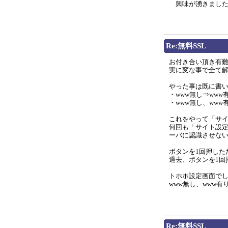
興味が湧きました．
Re:無料SSL
お付き合い頂き有
実に変な事で全て
やった事は既に書い
・www無し⇒ww
・www無し、www
これをやって「サイ
何回も「サイト設
ーバに認識させな
ボタンを1回押した
過去、ボタンを1回
トホホ設定画面で
www無し、www有り
Re:無料SSL