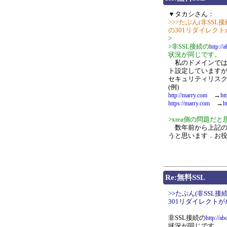
▼タカシさん：
>>>たぶん(非SSL接
の301リダイレク
>
>非SSL接続の
http://
状況が同じです。
私のドメインでは，
ト設定していますが，
セキュリティリス
(例)
→
http://marry.com
ht
→
https://marry.com
h
>xrea側の問題だと
数年前から上記の症
うと思います．お
Re:無料SSL
>>たぶん(非SSL接続
301リダイレクト
非SSL接続の
http://ab
状況が同じです。