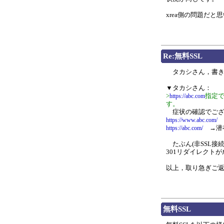
xrea側の問題だと
Re:無料SSL
タカシさん，書き
▼タカシさん：
>
指定
https://abc.com
す。
症状の確認でござ
https://www.abc.com/
→潜在
https://abc.com/
たぶん(非SSL接続
301リダイレクト
以上，取り急ぎご
無料SSL