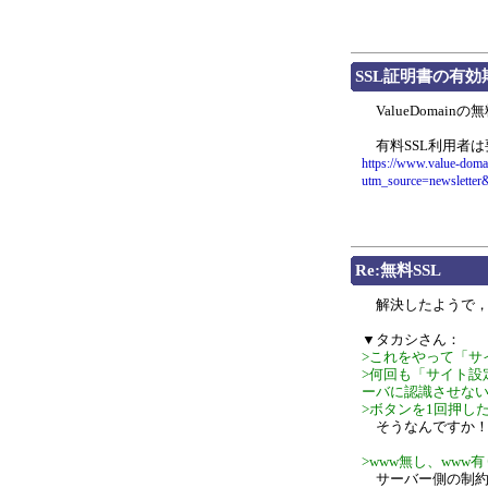
SSL証明書の有効
ValueDomai
有料SSL利用者は
https://www.value-domai
utm_source=newslette
Re:無料SSL
解決したようで，お
▼タカシさん：
>これをやって「サ
>何回も「サイト設
ーバに認識させな
>ボタンを1回押し
そうなんですか！貴
>www無し、www有
サーバー側の制約