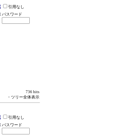
引用なし
パスワード
736 hits
・ツリー全体表示
引用なし
パスワード